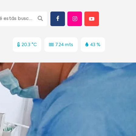
20.3 °C
7.24 mts
43 %