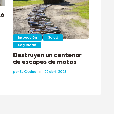
to
S
Inspección
Salud
Seguridad
Destruyen un centenar
de escapes de motos
por
SJ Ciudad
22 abril, 2025