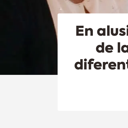
En alu
de l
diferen