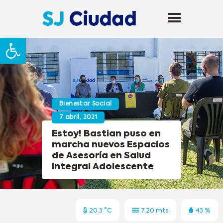
Abrir barra de herramientas
Bienestar Social
7 abril, 2021
Estoy! Bastian puso en
marcha nuevos Espacios
de Asesoría en Salud
Integral Adolescente
20.3 °C
7.20 mts
43 %