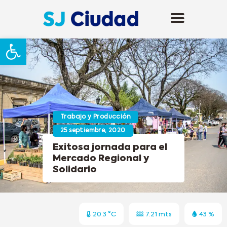
Abrir barra de herramientas
Trabajo y Producción
25 septiembre, 2020
Exitosa jornada para el
Mercado Regional y
Solidario
20.3 °C
7.21 mts
43 %