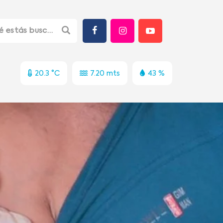
20.3 °C
7.20 mts
43 %