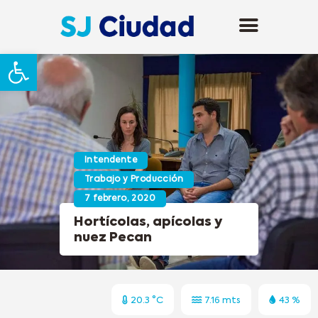
Abrir barra de herramientas
Intendente
Trabajo y Producción
7 febrero, 2020
Hortícolas, apícolas y
nuez Pecan
20.3 °C
7.16 mts
43 %