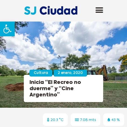
Abrir barra de herramientas
Cultura
2 enero, 2020
Inicia “El Recreo no
duerme” y “Cine
Argentino”
20.3 °C
7.08 mts
43 %