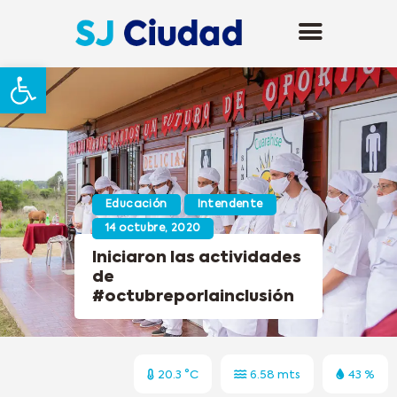
Abrir barra de herramientas
Educación
Intendente
14 octubre, 2020
Iniciaron las actividades
de
#octubreporlainclusión
20.3 °C
6.58 mts
43 %