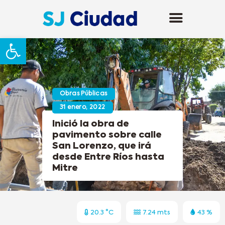
Abrir barra de herramientas
Obras Públicas
31 enero, 2022
Inició la obra de
pavimento sobre calle
San Lorenzo, que irá
desde Entre Ríos hasta
Mitre
20.3 °C
7.24 mts
43 %