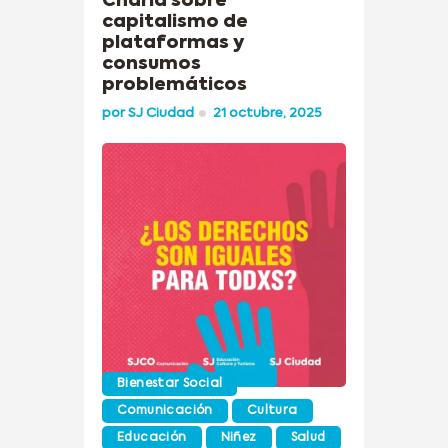
Charla sobre
capitalismo de
plataformas y
consumos
problemáticos
por
SJ Ciudad
21 octubre, 2025
Bienestar Social
Comunicación
Cultura
Educación
Niñez
Salud