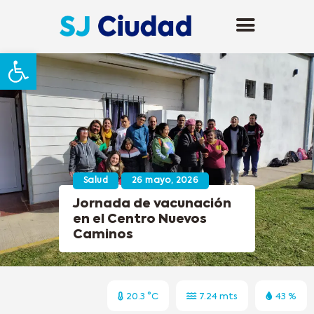
Abrir barra de herramientas
Salud
26 mayo, 2026
Jornada de vacunación
en el Centro Nuevos
Caminos
20.3 °C
7.24 mts
43 %