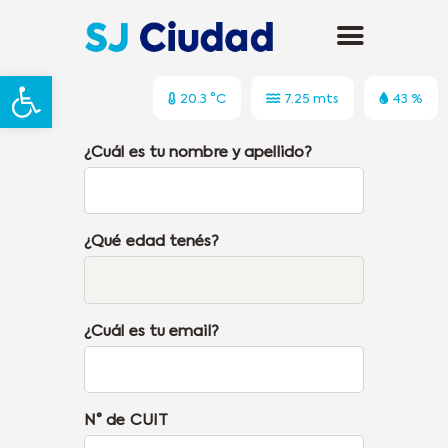
Abrir barra de herramientas
20.3 °C
7.25 mts
43 %
¿Cuál es tu nombre y apellido?
¿Qué edad tenés?
¿Cuál es tu email?
N° de CUIT