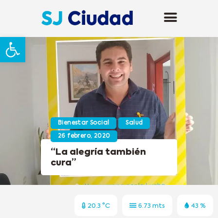
Abrir barra de herramientas
Bienestar Social
Salud
26 febrero, 2020
“La alegría también
cura”
20.3 °C
6.73 mts
43 %