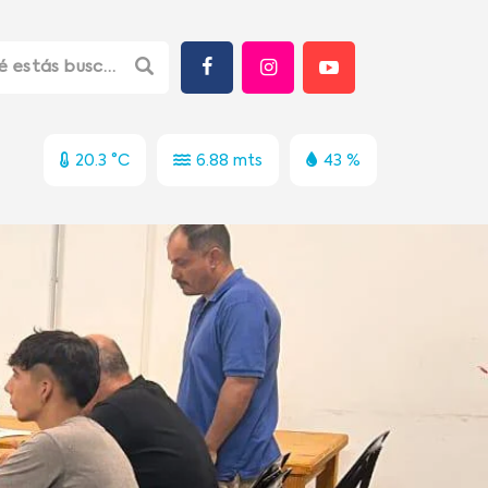
20.3 °C
6.88 mts
43 %