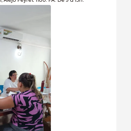
Alejo Peyret 1180. PA. De 9 a 13h.