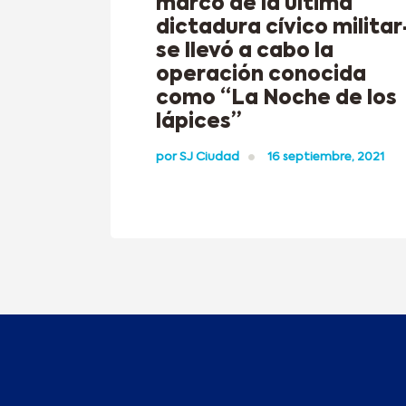
marco de la última
dictadura cívico militar
se llevó a cabo la
operación conocida
como “La Noche de los
lápices”
por
SJ Ciudad
16 septiembre, 2021