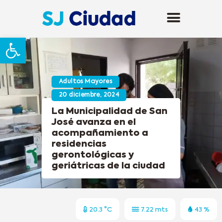
Abrir barra de herramientas
Adultos Mayores
20 diciembre, 2024
La Municipalidad de San
José avanza en el
acompañamiento a
residencias
gerontológicas y
geriátricas de la ciudad
20.3 °C
7.22 mts
43 %