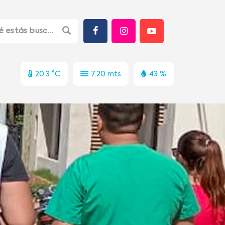
20.3 °C
7.20 mts
43 %