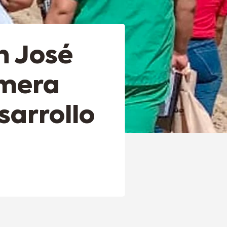
n José
imera
sarrollo