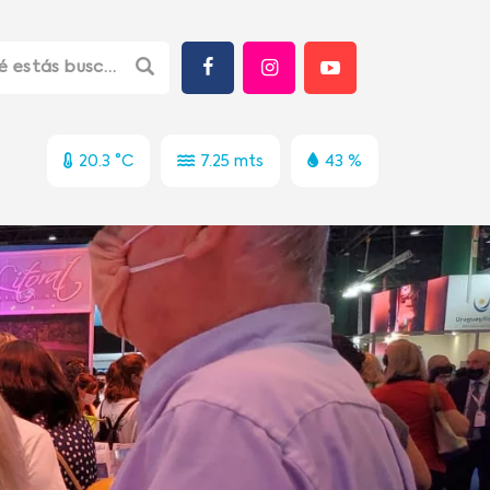
20.3 °C
7.25 mts
43 %