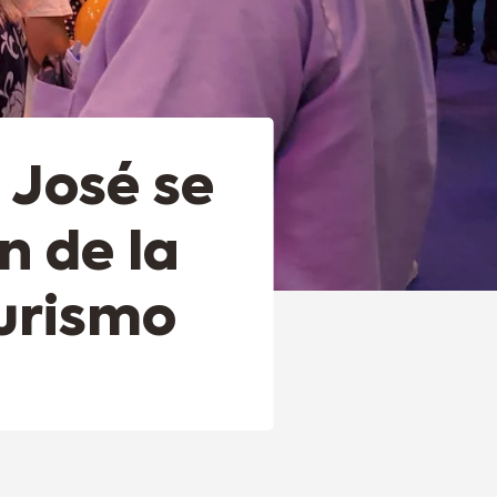
 José se
n de la
Turismo