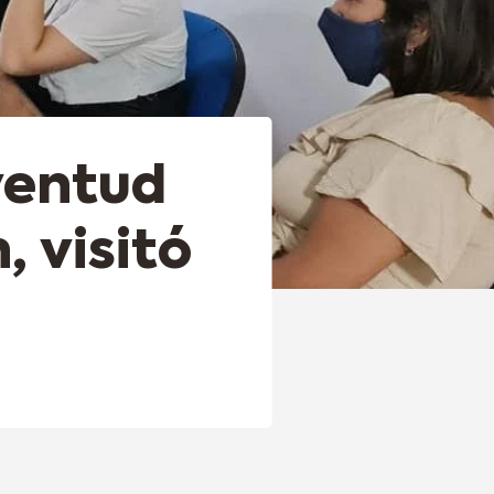
ventud
, visitó