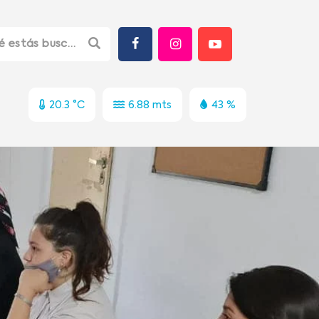
20.3 °C
6.88 mts
43 %