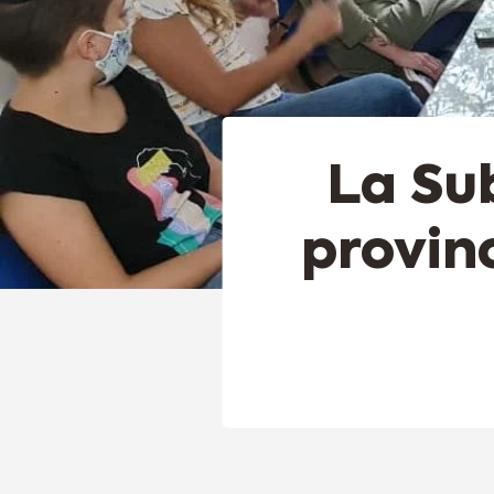
La Su
provinc