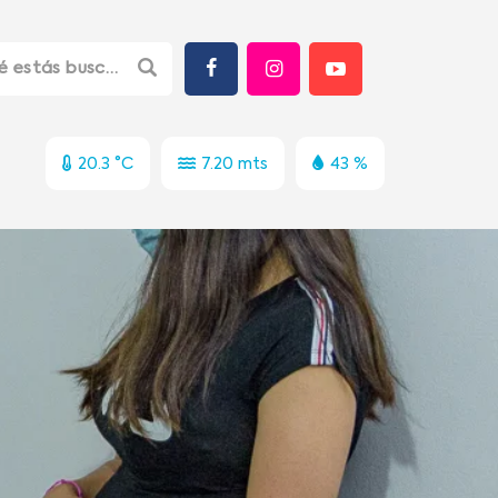
20.3 °C
7.20 mts
43 %