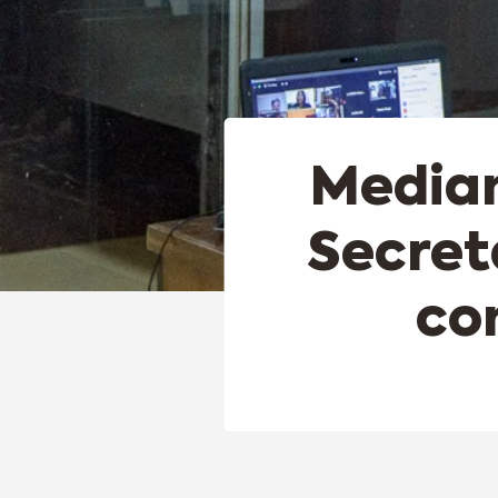
Median
Secret
co