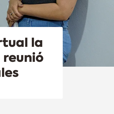
tual la
 reunió
les