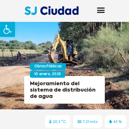
Abrir barra de herramientas
Obras Públicas
10 enero, 2025
Mejoramiento del
sistema de distribución
de agua
20.3 °C
7.21 mts
43 %