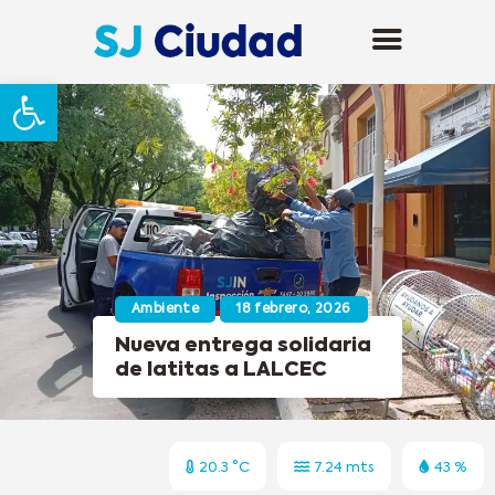
Abrir barra de herramientas
Ambiente
18 febrero, 2026
Nueva entrega solidaria
de latitas a LALCEC
20.3 °C
7.24 mts
43 %