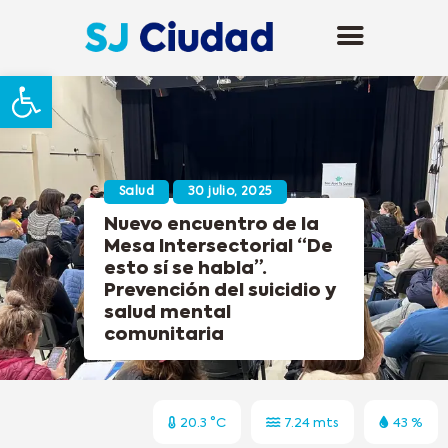
Abrir barra de herramientas
Salud
30 julio, 2025
Nuevo encuentro de la
Mesa Intersectorial “De
esto sí se habla”.
Prevención del suicidio y
salud mental
comunitaria
20.3 °C
7.24 mts
43 %