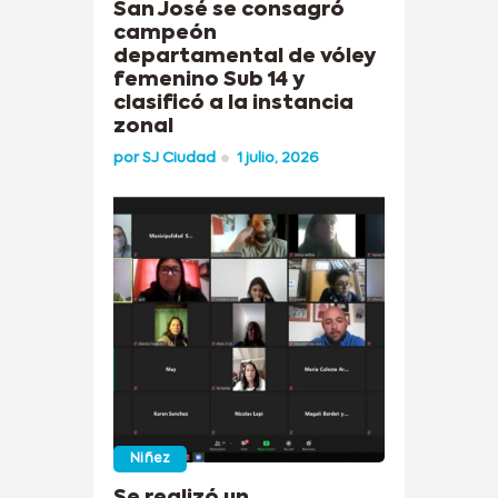
San José se consagró
campeón
departamental de vóley
femenino Sub 14 y
clasificó a la instancia
zonal
por
SJ Ciudad
1 julio, 2026
Niñez
Se realizó un