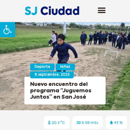
Abrir barra de herramientas
Deporte
Niñez
8 septiembre, 2025
Nuevo encuentro del
programa “Juguemos
Juntos” en San José
20.3 °C
6.58 mts
43 %