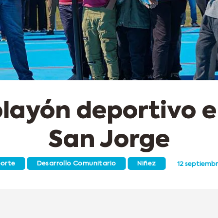
layón deportivo e
San Jorge
orte
Desarrollo Comunitario
Niñez
12 septiembr