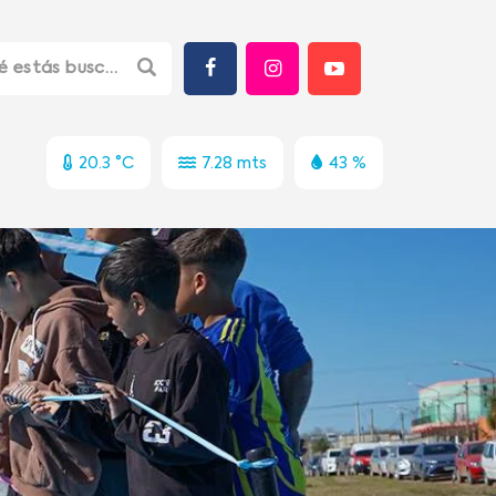
20.3 °C
7.28 mts
43 %