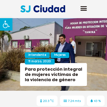
Abrir barra de herramientas
Intendente
Mujeres
11 marzo, 2020
Para protección integral
de mujeres víctimas de
la violencia de género
20.3 °C
7.24 mts
43 %