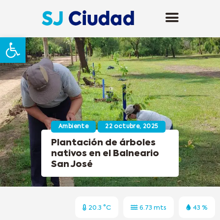
Abrir barra de herramientas
Ambiente
22 octubre, 2025
Plantación de árboles
nativos en el Balneario
San José
20.3 °C
6.73 mts
43 %