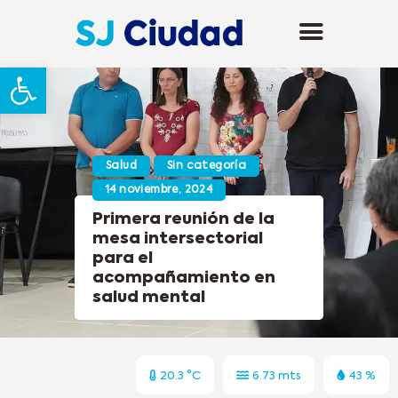
Abrir barra de herramientas
Salud
Sin categoría
14 noviembre, 2024
Primera reunión de la
mesa intersectorial
para el
acompañamiento en
salud mental
20.3 °C
6.73 mts
43 %