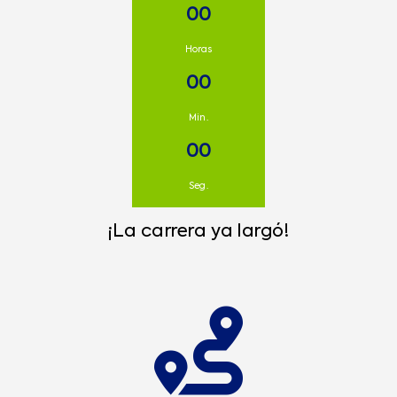
00
Horas
00
Min.
00
Seg.
¡La carrera ya largó!