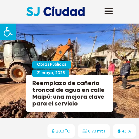
Abrir barra de herramientas
Obras Públicas
21 mayo, 2025
Reemplazo de cañería
troncal de agua en calle
Maipú: una mejora clave
para el servicio
20.3 °C
6.73 mts
43 %