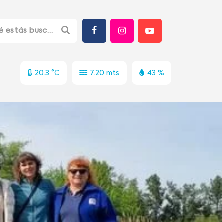
20.3 °C
7.20 mts
43 %