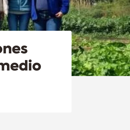
ones
 medio