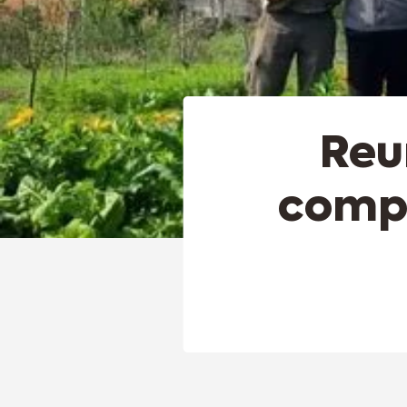
Reu
compr