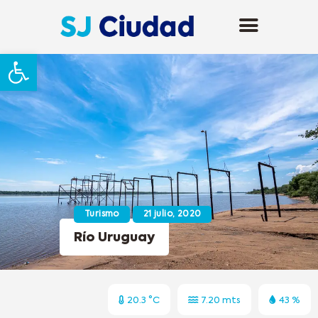
Abrir barra de herramientas
Turismo
21 julio, 2020
Río Uruguay
20.3 °C
7.20 mts
43 %