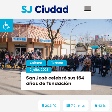
Abrir barra de herramientas
Cultura
Turismo
2 julio, 2021
San José celebró sus 164
años de fundación
20.3 °C
7.24 mts
43 %