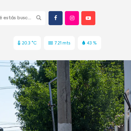
20.3 °C
7.21 mts
43 %