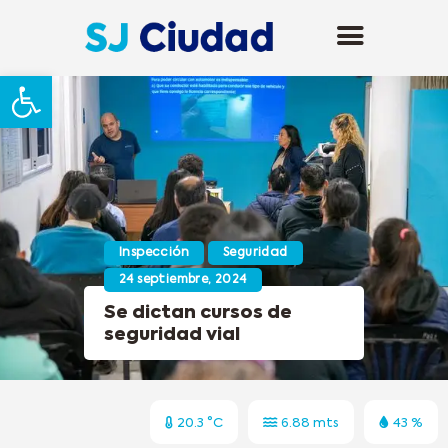
Abrir barra de herramientas
Inspección
Seguridad
24 septiembre, 2024
Se dictan cursos de
seguridad vial
20.3 °C
6.88 mts
43 %