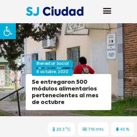
Abrir barra de herramientas
Bienestar Social
8 octubre, 2020
Se entregaron 500
módulos alimentarios
pertenecientes al mes
de octubre
20.3 °C
7.16 mts
43 %