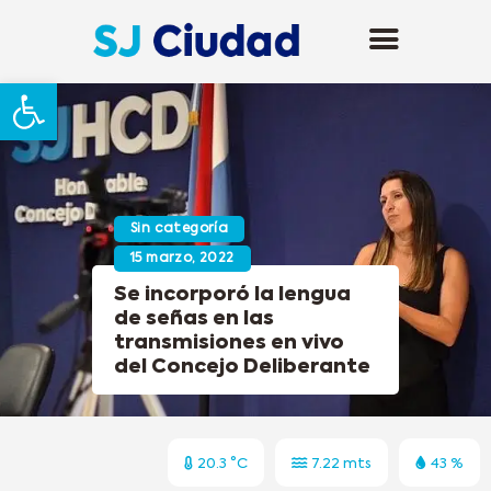
Abrir barra de herramientas
Sin categoría
15 marzo, 2022
Se incorporó la lengua
de señas en las
transmisiones en vivo
del Concejo Deliberante
20.3 °C
7.22 mts
43 %