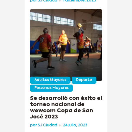
por
SJ Ciudad
1 diciembre, 2025
Adultos Mayores
Deporte
Personas Mayores
Se desarrolló con éxito el
torneo nacional de
wewcom Copa de San
José 2023
por
SJ Ciudad
24 julio, 2023