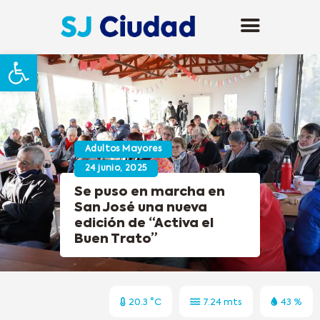
Abrir barra de herramientas
Adultos Mayores
24 junio, 2025
Se puso en marcha en
San José una nueva
edición de “Activa el
Buen Trato”
20.3 °C
7.24 mts
43 %