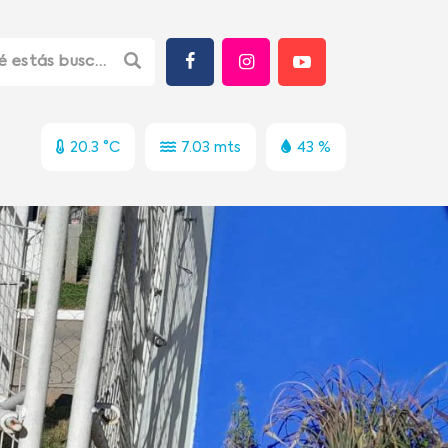
20.3 °C
7.03 mts
43 %