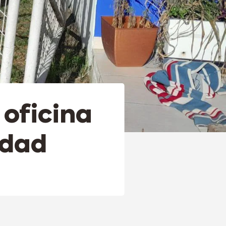
 oficina
idad