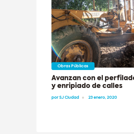
Obras Públicas
Avanzan con el perfilad
y enripiado de calles
por
SJ Ciudad
23 enero, 2020