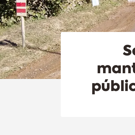
S
mant
públic