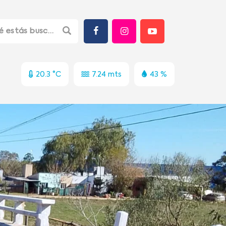
20.3 °C
7.24 mts
43 %