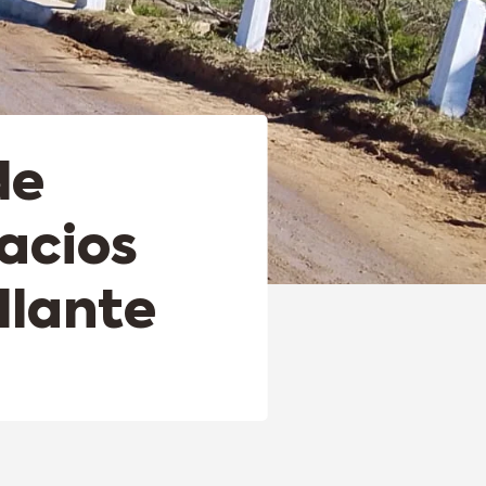
de
acios
illante