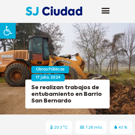
Abrir barra de herramientas
Obras Públicas
17 julio, 2024
Se realizan trabajos de
entubamiento en Barrio
San Bernardo
20.3 °C
7.28 mts
43 %