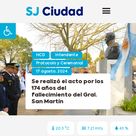
Abrir barra de herramientas
HCD
Intendente
Protocolo y Ceremonial
17 agosto, 2024
Se realizó el acto por los
174 años del
fallecimiento del Gral.
San Martín
20.3 °C
7.21 mts
43 %