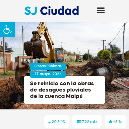
Abrir barra de herramientas
Obras Públicas
27 mayo, 2024
Se reinicio con la obras
de desagües pluviales
de la cuenca Maipú
20.3 °C
7.22 mts
43 %