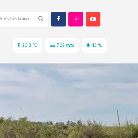
20.3 °C
7.22 mts
43 %