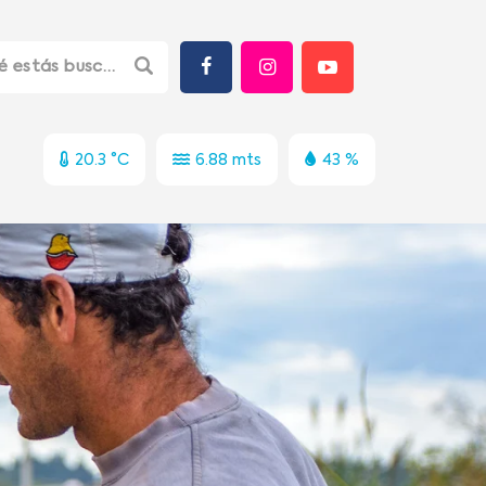
20.3 °C
6.88 mts
43 %