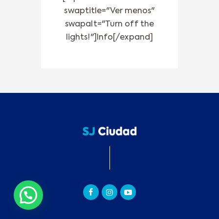
swaptitle="Ver menos"
swapalt="Turn off the
lights!"]Info[/expand]