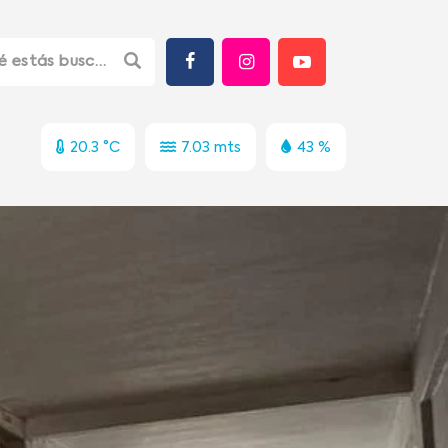
20.3 °C
7.03 mts
43 %