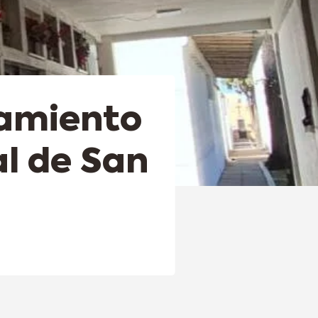
namiento
l de San