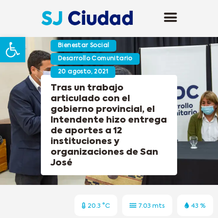
Abrir barra de herramientas
Bienestar Social
Desarrollo Comunitario
20 agosto, 2021
Tras un trabajo
articulado con el
gobierno provincial, el
Intendente hizo entrega
de aportes a 12
instituciones y
organizaciones de San
José
20.3 °C
7.03 mts
43 %