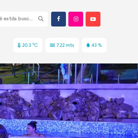
20.3 °C
7.22 mts
43 %