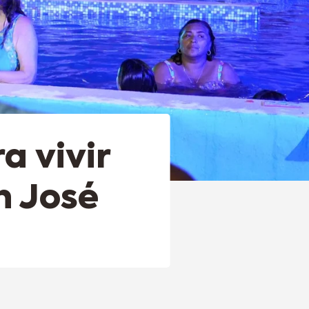
a vivir
n José