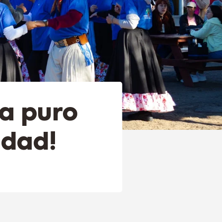
 a puro
udad!