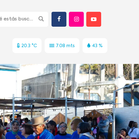
20.3 °C
7.08 mts
43 %