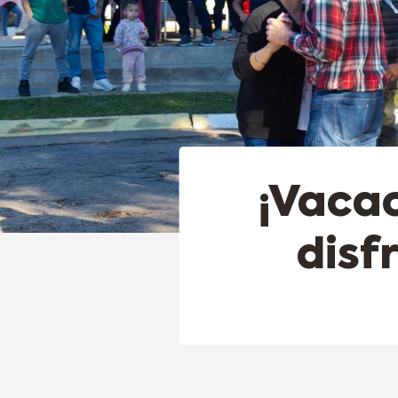
¡Vacac
disf