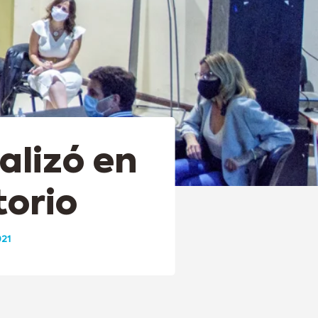
alizó en
torio
021