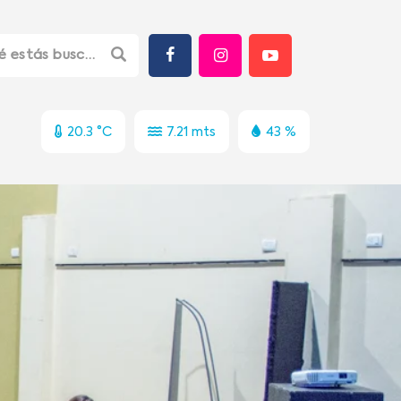
20.3 °C
7.21 mts
43 %