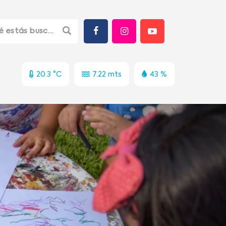
20.3 °C
7.22 mts
43 %