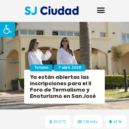
Abrir barra de herramientas
Turismo
7 abril, 2026
Ya están abiertas las
inscripciones para el II
Foro de Termalismo y
Enoturismo en San José
20.3 °C
7.16 mts
43 %